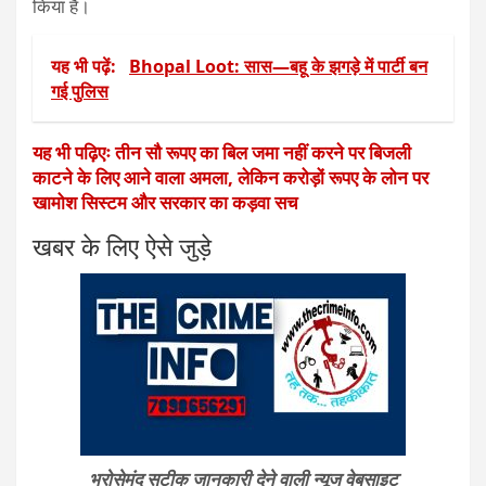
किया है।
यह भी पढ़ें:
Bhopal Loot: सास—बहू के झगड़े में पार्टी बन
गई पुलिस
यह भी पढ़िएः तीन सौ रूपए का बिल जमा नहीं करने पर बिजली
काटने के लिए आने वाला अमला, लेकिन करोड़ों रूपए के लोन पर
खामोश सिस्टम और सरकार का कड़वा सच
खबर के लिए ऐसे जुड़े
भरोसेमंद सटीक जानकारी देने वाली न्यूज वेबसाइट