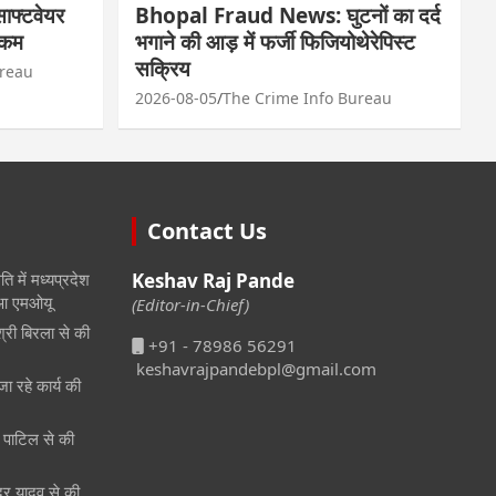
फ्टवेयर
Bhopal Fraud News: घुटनों का दर्द
रकम
भगाने की आड़ में फर्जी फिजियोथेरेपिस्ट
सक्रिय
ureau
2026-08-05
The Crime Info Bureau
Contact Us
ि में मध्यप्रदेश
Keshav Raj Pande
हुआ एमओयू
(Editor-in-Chief)
श्री बिरला से की
+91 - 78986 56291
keshavrajpandebpl@gmail.com
जा रहे कार्य की
री पाटिल से की
ेंद्र यादव से की