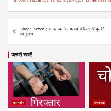
Bhopal News
,
Bhopal Samachar
,
MP Cyber Crime
,
NEET R
Post
Bhopal News: ट्रक ड्रायवर ने लापरवाही से रिवर्स लेते हुए बेटे
navigation
को कुचला
जरूरी खबरें
मध्य प्रदेश
मध्य प्रदेश