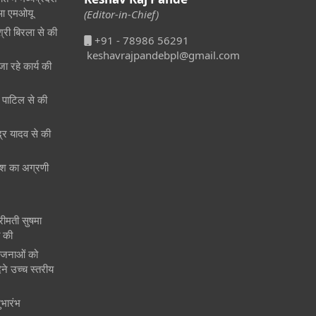
हुआ एमओयू
(Editor-in-Chief)
श्री बिरला से की
+91 - 78986 56291
keshavrajpandebpl@gmail.com
जा रहे कार्य की
री पाटिल से की
ेंद्र यादव से की
 देश का अग्रणी
श्रीमती सुषमा
त की
ोजनाओं को
ने उच्च स्तरीय
ुभारंभ