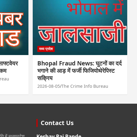
मध्य प्रदेश
फ्टवेयर
Bhopal Fraud News: घुटनों का दर्द
रकम
भगाने की आड़ में फर्जी फिजियोथेरेपिस्ट
सक्रिय
ureau
2026-08-05
The Crime Info Bureau
Contact Us
ि में मध्यप्रदेश
Keshav Raj Pande