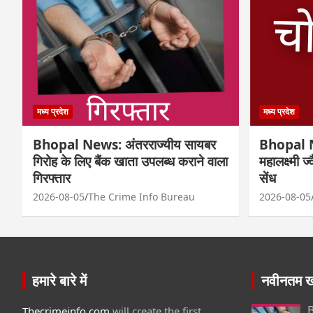
मध्य प्रदेश
मध्य प्रदेश
Bhopal News: अंतरराज्यीय सायबर
Bhopal N
गिरोह के लिए बैंक खाता उपलब्ध कराने वाला
महालक्ष्मी ज
गिरफ्तार
सेंध
2026-08-05
The Crime Info Bureau
2026-08-05
हमारे बारे में
नवीनतम खब
B
Thecrimeinfo.com
will create the first