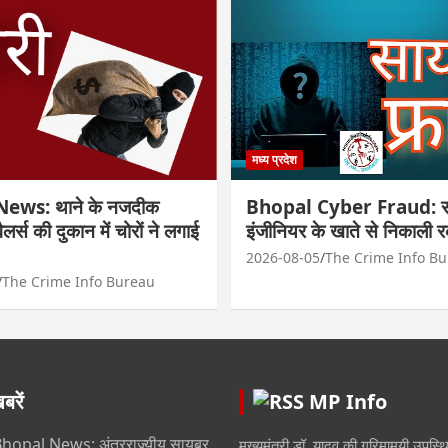
मध्य प्रदेश
ews: थाने के नजदीक
Bhopal Cyber Fraud: सा
्वैलर्स की दुकान में चोरों ने लगाई
इंजीनियर के खाते से निकाली 
2026-08-05
The Crime Info B
The Crime Info Bureau
रें
MP Info
hopal News: अंतरराज्यीय सायबर
मुख्यमंत्री डॉ. यादव की गरिमामयी उपस्थित