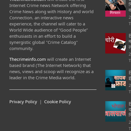
ग
Internet Crime news Network offering
व
Crime News along with History and world
2
Connection. an interactive news
experience, the channel will cater to a
T
World Wide audience of “Good People”
B
enthusiasts in an effort to build a
म
synergistic global "Crime Catalog"
ल
community.
2
Thecrimeinfo.com
will create an Internet
T
based brand (The Internet Network) that
news, views and scoop will recognize as a
B
leader in the Crime Media world.
इ
2
T
Privacy Policy
|
Cookie Policy
B
द
फ
2
T