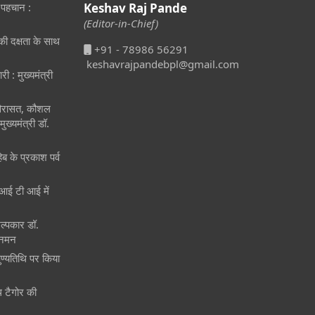
 पहचान :
Keshav Raj Pande
(Editor-in-Chief)
ीकी दक्षता के साथ
+91 - 78986 56291
keshavrajpandebpl@gmail.com
री : मुख्यमंत्री
 विरासत, कौशल
ुख्यमंत्री डॉ.
िब के प्रकाश पर्व
ं आई टी आई में
िल्पकार डॉ.
 नमन
पुण्यतिथि पर किया
ाथ टैगोर की