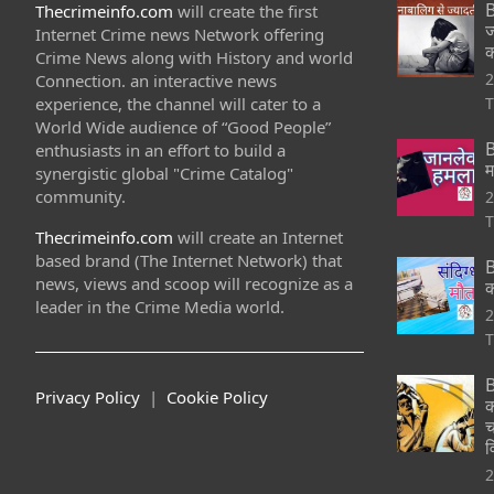
B
Thecrimeinfo.com
will create the first
ज
Internet Crime news Network offering
क
Crime News along with History and world
2
Connection. an interactive news
experience, the channel will cater to a
T
World Wide audience of “Good People”
B
enthusiasts in an effort to build a
म
synergistic global "Crime Catalog"
community.
2
T
Thecrimeinfo.com
will create an Internet
based brand (The Internet Network) that
B
news, views and scoop will recognize as a
क
leader in the Crime Media world.
2
T
B
Privacy Policy
|
Cookie Policy
क
च
व
2