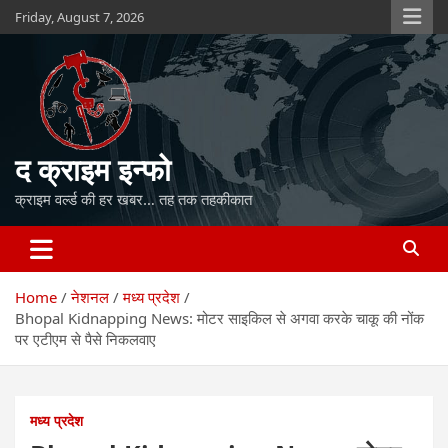
Skip
Friday, August 7, 2026
to
content
द क्राइम इन्फो
क्राइम वर्ल्ड की हर खबर… तह तक तहकीकात
Home
नेशनल
मध्य प्रदेश
Bhopal Kidnapping News: मोटर साइकिल से अगवा करके चाकू की नोंक
पर एटीएम से पैसे निकलवाए
मध्य प्रदेश