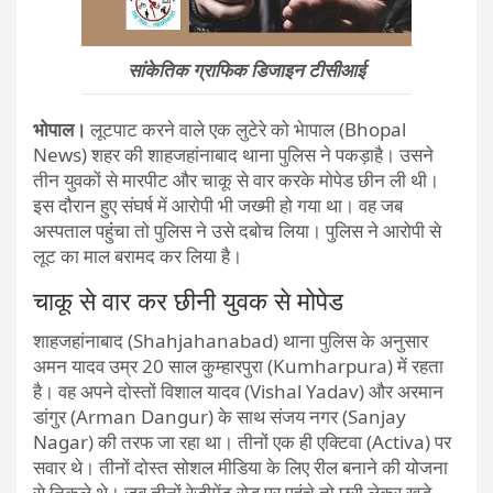
सांकेतिक ग्राफिक डिजाइन टीसीआई
भोपाल।
लूटपाट करने वाले एक लुटेरे को भेापाल (Bhopal
News) शहर की शाहजहांनाबाद थाना पुलिस ने पकड़ाहै। उसने
तीन युवकों से मारपीट और चाकू से वार करके मोपेड छीन ली थी।
इस दौरान हुए संघर्ष में आरोपी भी जख्मी हो गया था। वह जब
अस्पताल पहुंंचा तो पुलिस ने उसे दबोच लिया। पुलिस ने आरोपी से
लूट का माल बरामद कर लिया है।
चाकू से वार कर छीनी युवक से मोपेड
शाहजहांनाबाद (Shahjahanabad) थाना पुलिस के अनुसार
अमन यादव उम्र 20 साल कुम्हारपुरा (Kumharpura) में रहता
है। वह अपने दोस्तों विशाल यादव (Vishal Yadav) और अरमान
डांगुर (Arman Dangur) के साथ संजय नगर (Sanjay
Nagar) की तरफ जा रहा था। तीनों एक ही एक्टिवा (Activa) पर
सवार थे। तीनों दोस्त सोशल मीडिया के लिए रील बनाने की योजना
से निकले थे। जब तीनों रेजीमेंट रोड पर पहुंचे तो छुरी लेकर खड़े