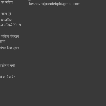
त का भविष्य :
keshavrajpandebpl@gmail.com
 साल पूरे
में आयोजित
 कॉन्फ्रेंसिंग से
और कतित्व योगदान
 यादव
िवमंगल सिंह सुमन
र्शनियां बनीं
 कार्य करें :