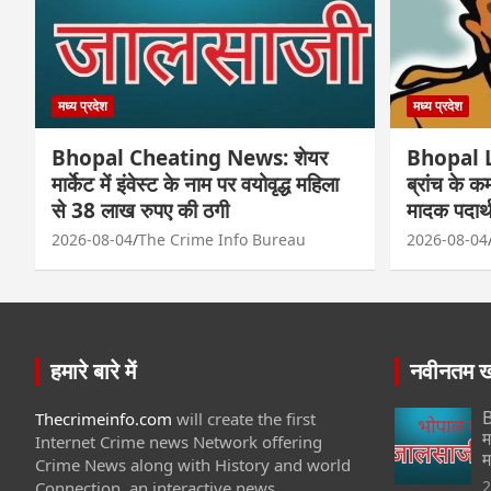
मध्य प्रदेश
मध्य प्रदेश
Bhopal Cheating News: शेयर
Bhopal L
मार्केट में इंवेस्ट के नाम पर वयोवृद्ध महिला
ब्रांच के क
से 38 लाख रुपए की ठगी
मादक पदार्थ
2026-08-04
The Crime Info Bureau
2026-08-04
हमारे बारे में
नवीनतम खब
B
Thecrimeinfo.com
will create the first
म
Internet Crime news Network offering
म
Crime News along with History and world
2
Connection. an interactive news