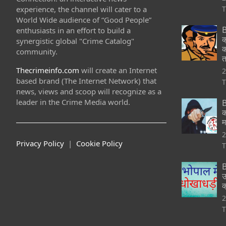
experience, the channel will cater to a
T
World Wide audience of “Good People”
B
enthusiasts in an effort to build a
क
synergistic global "Crime Catalog"
क
community.
त
Thecrimeinfo.com
will create an Internet
2
based brand (The Internet Network) that
T
news, views and scoop will recognize as a
leader in the Crime Media world.
B
क
म
2
Privacy Policy
|
Cookie Policy
T
B
उ
क
2
T