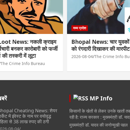
मध्य प्रदेश
oot News: नकली क्राइम
Bhopal News: चार युवकों न
र्मचारी बनकर कारोबारी को फर्जी
को रंगदारी दिखाकर की मारपीट
 की तस्करी में लूटा
2026-08-04
The Crime Info B
The Crime Info Bureau
रें
MP Info
hopal Cheating News: शेयर
किसानों के खेतों से लेकर उनके खातों 
ार्केट में इंवेस्ट के नाम पर वयोवृद्ध
रही है: राज्य सरकार : मुख्यमंत्री डॉ. या
हिला से 38 लाख रुपए की ठगी
मुख्यमंत्री डॉ. यादव की जनोन्मुखी पहल
026-08-04