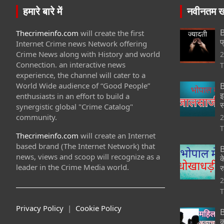
हमारे बारे में
नवीनतम खब
B
Thecrimeinfo.com
will create the first
फ
Internet Crime news Network offering
Crime News along with History and world
2
Connection. an interactive news
T
experience, the channel will cater to a
World Wide audience of “Good People”
B
इ
enthusiasts in an effort to build a
स
synergistic global "Crime Catalog"
community.
2
T
Thecrimeinfo.com
will create an Internet
based brand (The Internet Network) that
B
news, views and scoop will recognize as a
क
leader in the Crime Media world.
र
2
T
Privacy Policy
|
Cookie Policy
B
क