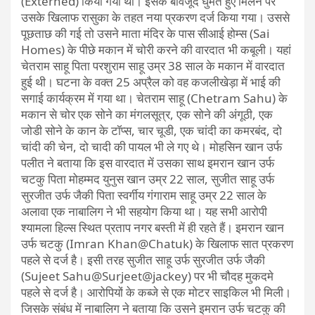
(Externed) किया गया था। इसके बावजूद घुमते हुए मिलने पर
उसके खिलाफ रासुका के तहत नया प्रकरण दर्ज किया गया। उससे
पूछताछ की गई तो उसने माता मंदिर के पास सीआई होम्स (Sai
Homes) के पीछे मकान में चोरी करने की वारदात भी कबूली। यहां
चेतराम साहू पिता परशुराम साहू उम्र 38 साल के मकान में वारदात
हुई थी। घटना के वक्त 25 अप्रैल को वह कजलीखेड़ा में भाई की
सगाई कार्यक्रम में गया था। चेतराम साहू (Chetram Sahu) के
मकान से चोर एक सोने का मंगलसूत्र, एक सोने की अंगूठी, एक
जोडी सोने के कान के टॉप्स, चार चूडी, एक चांदी का कमरबंद, दो
चांदी की चेन, दो चादी की पायल भी ले गए थे। मोहसिन खान उर्फ
पलीत ने बताया कि इस वारदात में उसका साथ इमरान खान उर्फ
चटकु पिता मोहम्मद युनुस खान उम्र 22 साल, सुजीत साहू उर्फ
सुरजीत उर्फ जैकी पिता स्वर्गीय गंगाराम साहू उम्र 22 साल के
अलावा एक नाबालिग ने भी सहयोग किया था। यह सभी आरोपी
श्यामला हिल्स स्थित प्रताप नगर बस्ती में ही रहते हैं। इमरान खान
उर्फ चटकु (Imran Khan@Chatuk) के खिलाफ सात प्रकरण
पहले से दर्ज है। इसी तरह सुजीत साहू उर्फ सुरजीत उर्फ जैकी
(Sujeet Sahu@Surjeet@jackey) पर भी चौदह मुकदमे
पहले से दर्ज है। आरोपियों के कब्जे से एक मोटर साइकिल भी मिली।
जिसके संबंध में नाबालिग ने बताया कि उसने इमरान उर्फ चटकु की