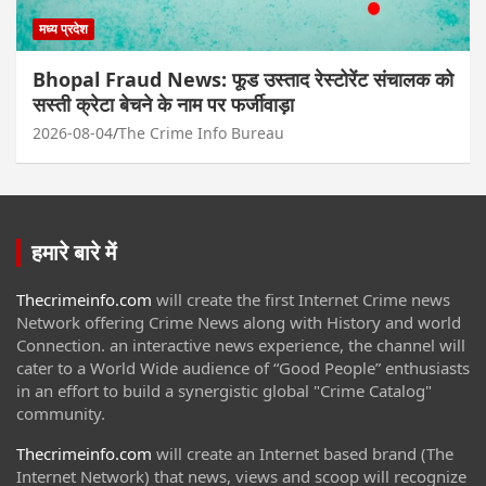
मध्य प्रदेश
Bhopal Fraud News: फूड उस्ताद रेस्टोरेंट संचालक को
सस्ती क्रेटा बेचने के नाम पर फर्जीवाड़ा
2026-08-04
The Crime Info Bureau
हमारे बारे में
Thecrimeinfo.com
will create the first Internet Crime news
Network offering Crime News along with History and world
Connection. an interactive news experience, the channel will
cater to a World Wide audience of “Good People” enthusiasts
in an effort to build a synergistic global "Crime Catalog"
community.
Thecrimeinfo.com
will create an Internet based brand (The
Internet Network) that news, views and scoop will recognize