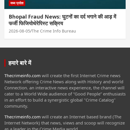
मध्य प्रदेश
Bhopal Fraud News: घुटनों का दर्द भगाने की आड़ में
फर्जी फिजियोथेरेपिस्ट सक्रिय
2026-08-05
The Crime Info Bureau
हमारे बारे में
Thecrimeinfo.com
will create the first Internet Crime news
Network offering Crime News along with History and world
Connection. an interactive news experience, the channel will
cater to a World Wide audience of “Good People” enthusiasts
in an effort to build a synergistic global "Crime Catalog"
community.
Thecrimeinfo.com
will create an Internet based brand (The
Internet Network) that news, views and scoop will recognize
as a leader in the Crime Media world.