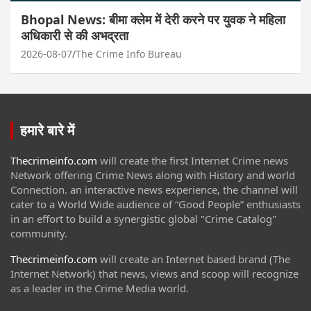
Bhopal News: बीमा क्लेम में देरी करने पर युवक ने महिला
अधिकारी से की अभद्रता
2026-08-07
The Crime Info Bureau
हमारे बारे में
Thecrimeinfo.com
will create the first Internet Crime news
Network offering Crime News along with History and world
Connection. an interactive news experience, the channel will
cater to a World Wide audience of “Good People” enthusiasts
in an effort to build a synergistic global "Crime Catalog"
community.
Thecrimeinfo.com
will create an Internet based brand (The
Internet Network) that news, views and scoop will recognize
as a leader in the Crime Media world.