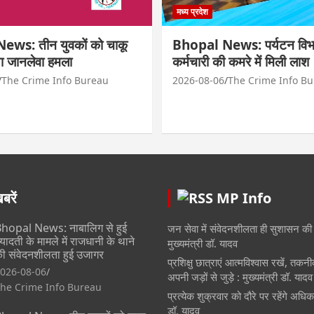
मध्य प्रदेश
ws: तीन युवकों को चाकू
Bhopal News: पर्यटन विभ
ा जानलेवा हमला
कर्मचारी की कमरे में मिली लाश
The Crime Info Bureau
2026-08-06
The Crime Info B
रें
MP Info
hopal News: नाबालिग से हुई
जन सेवा में संवेदनशीलता ही सुशासन की
्यादती के मामले में राजधानी के थाने
मुख्यमंत्री डॉ. यादव
ी संवेदनशीलता हुई उजागर
प्रशिक्षु छात्राएं आत्मविश्वास रखें, तकन
026-08-06
अपनी जड़ों से जुड़े : मुख्यमंत्री डॉ. यादव
he Crime Info Bureau
प्रत्येक शुक्रवार को दौरे पर रहेंगे अधिका
डॉ. यादव