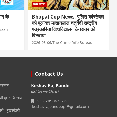
मध्य प्रदेश
ाग के
Bhopal Cop News: पुलिस कांस्टेबल
को बुलाकर माखनलाल चतुर्वेदी राष्ट्रीय
पत्रकारिता विश्वविद्यालय के छात्र को
ureau
पिटवाया
2026-08-06
The Crime Info Bureau
Contact Us
 पहचान :
Keshav Raj Pande
(Editor-in-Chief)
ीकी दक्षता के साथ
+91 - 78986 56291
keshavrajpandebpl@gmail.com
री : मुख्यमंत्री