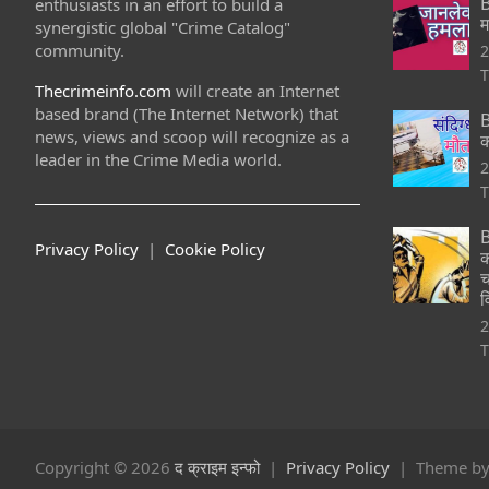
B
enthusiasts in an effort to build a
म
synergistic global "Crime Catalog"
community.
2
T
Thecrimeinfo.com
will create an Internet
based brand (The Internet Network) that
B
news, views and scoop will recognize as a
क
leader in the Crime Media world.
2
T
B
Privacy Policy
|
Cookie Policy
क
च
व
2
T
Copyright © 2026
द क्राइम इन्फो
Privacy Policy
Theme b