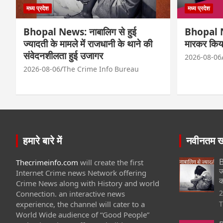
मध्य प्रदेश
मध्य प्रदेश
Bhopal News: नाबालिग से हुई
Bhopal Ne
ज्यादती के मामले में राजधानी के थाने की
मारकर किय
संवेदनशीलता हुई उजागर
2026-08-06
2026-08-06
The Crime Info Bureau
हमारे बारे में
नवीनतम खब
B
Thecrimeinfo.com
will create the first
ज
Internet Crime news Network offering
क
Crime News along with History and world
2
Connection. an interactive news
experience, the channel will cater to a
T
World Wide audience of “Good People”