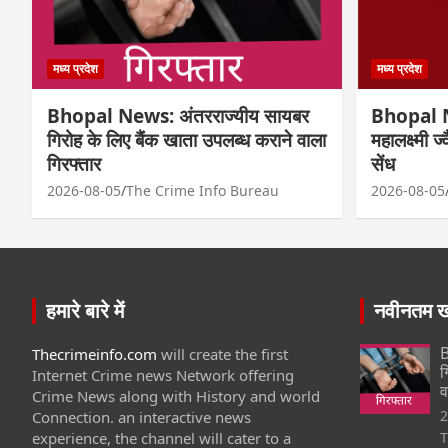
मध्य प्रदेश
मध्य प्रदेश
Bhopal News: अंतरराज्यीय सायबर
Bhopal N
गिरोह के लिए बैंक खाता उपलब्ध कराने वाला
महालक्ष्मी ज
गिरफ्तार
सेंध
2026-08-05
The Crime Info Bureau
2026-08-05
हमारे बारे में
नवीनतम खब
B
Thecrimeinfo.com
will create the first
ग
Internet Crime news Network offering
व
Crime News along with History and world
2
Connection. an interactive news
experience, the channel will cater to a
T