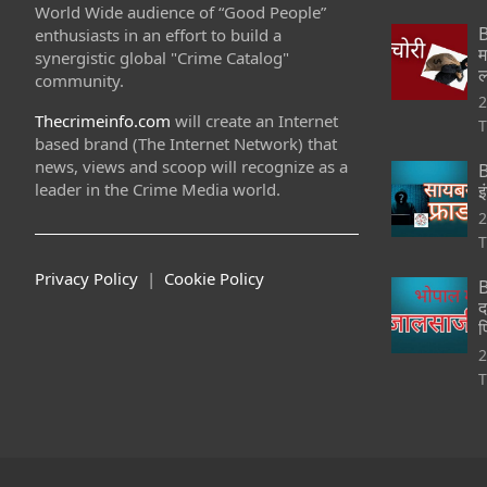
World Wide audience of “Good People”
B
enthusiasts in an effort to build a
म
synergistic global "Crime Catalog"
ल
community.
2
Thecrimeinfo.com
will create an Internet
T
based brand (The Internet Network) that
news, views and scoop will recognize as a
B
leader in the Crime Media world.
इ
2
T
Privacy Policy
|
Cookie Policy
B
द
फ
2
T