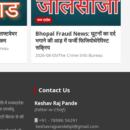
मध्य प्रदेश
फ्टवेयर
Bhopal Fraud News: घुटनों का दर्द
रकम
भगाने की आड़ में फर्जी फिजियोथेरेपिस्ट
सक्रिय
ureau
2026-08-05
The Crime Info Bureau
Contact Us
ि में मध्यप्रदेश
Keshav Raj Pande
हुआ एमओयू
(Editor-in-Chief)
श्री बिरला से की
+91 - 78986 56291
keshavrajpandebpl@gmail.com