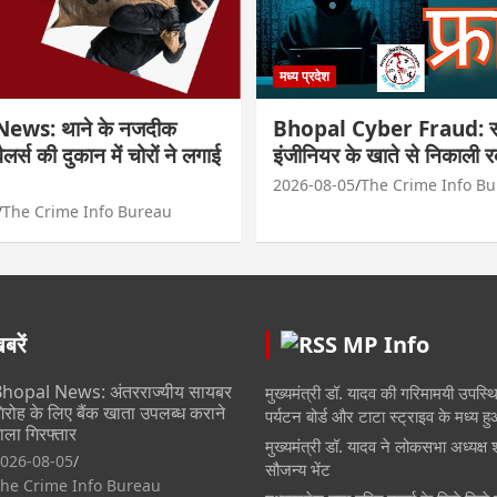
मध्य प्रदेश
ews: थाने के नजदीक
Bhopal Cyber Fraud: सा
्वैलर्स की दुकान में चोरों ने लगाई
इंजीनियर के खाते से निकाली 
2026-08-05
The Crime Info B
The Crime Info Bureau
रें
MP Info
hopal News: अंतरराज्यीय सायबर
मुख्यमंत्री डॉ. यादव की गरिमामयी उपस्थित
िरोह के लिए बैंक खाता उपलब्ध कराने
पर्यटन बोर्ड और टाटा स्ट्राइव के मध्य 
ाला गिरफ्तार
मुख्यमंत्री डॉ. यादव ने लोकसभा अध्यक्ष 
026-08-05
सौजन्य भेंट
he Crime Info Bureau