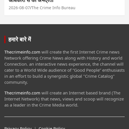
अधिकारी से की अभद्रता
2026-08-07
The Crime Info Bureau
हमारे बारे में
Thecrimeinfo.com
will create the first Internet Crime news
Network offering Crime News along with History and world
Connection. an interactive news experience, the channel will
cater to a World Wide audience of “Good People” enthusiasts
in an effort to build a synergistic global "Crime Catalog"
community.
Thecrimeinfo.com
will create an Internet based brand (The
Internet Network) that news, views and scoop will recognize
as a leader in the Crime Media world.
Privacy Policy
|
Cookie Policy