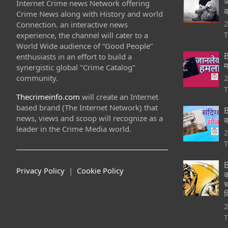
ज
Internet Crime news Network offering
क
Crime News along with History and world
2
Connection. an interactive news
experience, the channel will cater to a
T
World Wide audience of “Good People”
B
enthusiasts in an effort to build a
म
synergistic global "Crime Catalog"
community.
2
T
Thecrimeinfo.com
will create an Internet
based brand (The Internet Network) that
B
news, views and scoop will recognize as a
क
leader in the Crime Media world.
2
T
B
Privacy Policy
|
Cookie Policy
क
च
व
2
T