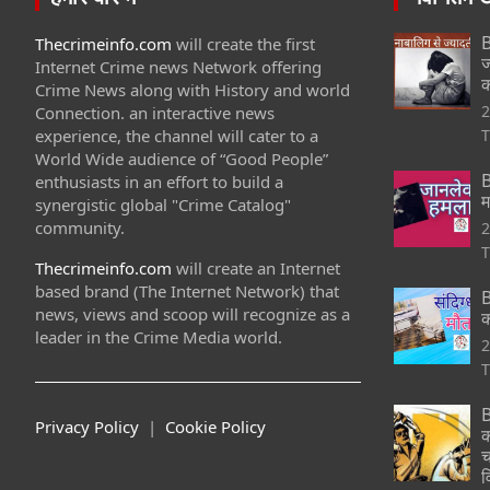
B
Thecrimeinfo.com
will create the first
ज
Internet Crime news Network offering
क
Crime News along with History and world
2
Connection. an interactive news
experience, the channel will cater to a
T
World Wide audience of “Good People”
B
enthusiasts in an effort to build a
म
synergistic global "Crime Catalog"
community.
2
T
Thecrimeinfo.com
will create an Internet
based brand (The Internet Network) that
B
news, views and scoop will recognize as a
क
leader in the Crime Media world.
2
T
B
Privacy Policy
|
Cookie Policy
क
च
व