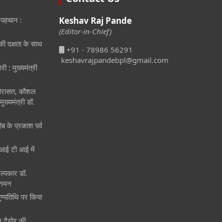
 पहचान :
Keshav Raj Pande
(Editor-in-Chief)
ीकी दक्षता के साथ
+91 - 78986 56291
keshavrajpandebpl@gmail.com
री : मुख्यमंत्री
 विरासत, कौशल
ुख्यमंत्री डॉ.
िब के प्रकाश पर्व
ं आई टी आई में
िल्पकार डॉ.
 नमन
पुण्यतिथि पर किया
ाथ टैगोर की