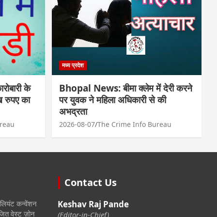
मध्य प्रदेश
ोबारी के
Bhopal News: बीमा क्लेम में देरी करने
ाख रुपए का
पर युवक ने महिला अधिकारी से की
अभद्रता
ureau
2026-08-07
The Crime Info Bureau
Contact Us
िलियंट कन्वेंशन
Keshav Raj Pande
जित वेस्ट ज़ोन
(Editor-in-Chief)