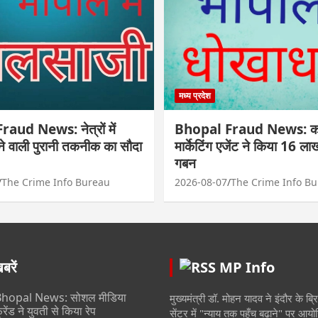
मध्य प्रदेश
aud News: नेत्रों में
Bhopal Fraud News: कार
ोने वाली पुरानी तकनीक का सौदा
मार्केटिंग एजेंट ने किया 16 ल
गबन
The Crime Info Bureau
2026-08-07
The Crime Info B
रें
MP Info
hopal News: सोशल मीडिया
मुख्यमंत्री डॉ. मोहन यादव ने इंदौर के ब्र
्रेंड ने युवती से किया रेप
सेंटर में "न्याय तक पहुँच बढ़ाने" पर आयो