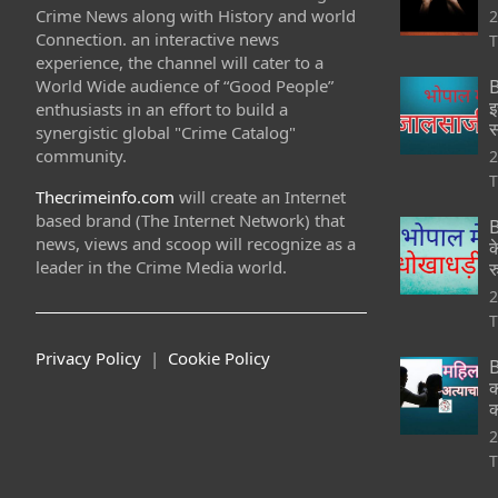
Crime News along with History and world
2
Connection. an interactive news
T
experience, the channel will cater to a
World Wide audience of “Good People”
B
इ
enthusiasts in an effort to build a
स
synergistic global "Crime Catalog"
community.
2
T
Thecrimeinfo.com
will create an Internet
based brand (The Internet Network) that
B
news, views and scoop will recognize as a
क
leader in the Crime Media world.
र
2
T
Privacy Policy
|
Cookie Policy
B
क
क
2
T