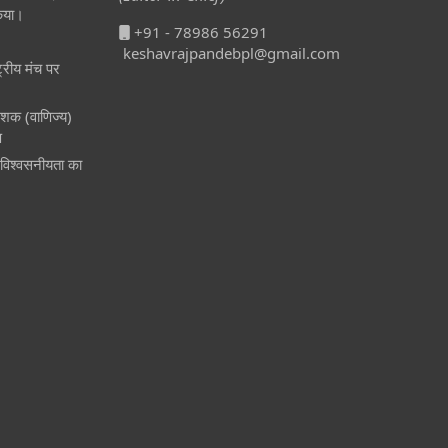
किया।
+91 - 78986 56291
keshavrajpandebpl@gmail.com
्रीय मंच पर
देशक (वाणिज्य)
ण
 विश्वसनीयता का