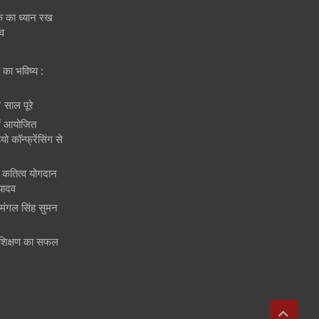
तक का ध्यान रख
दव
त का भविष्य :
 साल पूरे
में आयोजित
 कॉन्फ्रेंसिंग से
और कतित्व योगदान
 यादव
िवमंगल सिंह सुमन
शिक्षण का सफल