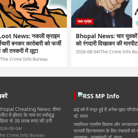
मध्य प्रदेश
oot News: नकली क्राइम
Bhopal News: चार युवकों न
र्मचारी बनकर कारोबारी को फर्जी
को रंगदारी दिखाकर की मारपीट
 की तस्करी में लूटा
2026-08-04
The Crime Info B
The Crime Info Bureau
रें
MP Info
hopal Cheating News: शेयर
ढाई वर्ष में मंजूर हुई हैं अनेक वृहद परियोज
ार्केट में इंवेस्ट के नाम पर वयोवृद्ध
डॉ. यादव
हिला से 38 लाख रुपए की ठगी
व्यवस्थित ग्रामीण विकास और जनकल्याण क
026-08-04
प्रभावी क्रियान्वयन के लिए पंचायतों को
he Crime Info Bureau
आवश्यक : मुख्यमंत्री डॉ. यादव