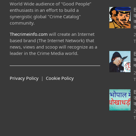
World Wide audience of “Good People”
B
enthusiasts in an effort to build a
क
synergistic global "Crime Catalog"
क
community.
त
Thecrimeinfo.com
will create an Internet
2
based brand (The Internet Network) that
T
news, views and scoop will recognize as a
leader in the Crime Media world.
B
क
म
2
Privacy Policy
|
Cookie Policy
T
B
उ
क
2
T