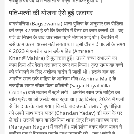
सबकुछ पेय पदार्थ में नशीली सामग्री मिलाकर हुआ था।
पति-पत्नी की योजना ऐसे हुई उजागर
बागसेवनिया (Bagsewania) थाना पुलिस के अनुसार एक पीड़िता
की उम्र 32 साल है जो कि कैटरिंग में वैटर का काम करती थी। वह
पति के निधन के बाद चार साल पहले भोपाल आई थी। कैटरिंग में
उसे काम करना अच्छा नहीं लगता था। इसी दौरान दीपावली के समय
में 2023 में अमरीन खान उर्फ माहिरा (Amreen
Khan@Mahira) से मुलाकात हुई। उसने बच्चा संभालने का
काम दिया और वेतन दस हजार रुपए तय किया। कुछ समय वह बच्चे
को संभालने के लिए अशोका गार्डन में जाती थी। इसके बाद वह
अमरीन खान उर्फ माहिरा के आशिमा मॉल (Ashima Mall) के
नजदीक सागर रॉयल विला कॉलोनी (Sagar Royal Villa
Colony) वाले मकान में रहने लगी। अमरीन खान उर्फ माहिरा का
ब्यॉय फ्रेंड था जो उसके साथ रहता था। वह दिसंबर, 2024 में पत्नी
से विवाद करके चला गया। जिसके बाद उसको तलाशते हुए पीड़िता
को अपने साथ चंदन यादव (Chandan Yadav) की बहन के घर
ले गई। उसकी बहन बागसेवनिया थाना क्षेत्र स्थित नारायण नगर
(Narayan Nagar) में रहती हैं। यहां झांसा देकर चंदन यादव ने
नशीला पदार्थ पिलाकर उसके साथ ज्यादती की। जब आरोपी ने