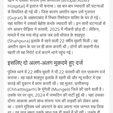
खान ने उसका भोपाल एम्स अस्पताल (Bhopal AIIMS
Hospital) में इलाज भी कराया। वह बार-बार ज्यादती की घटनाओं
से विचलित हो गई थी। जिस कारण अमरीन खान उसे गुजरात
(Gujrat) के अहमदाबाद में स्थित रिश्तेदार यासिर के घर ले गई।
यहां यासिर ने उसको बेहोश करके ज्यादती की। इन सारी घटनाओं से
तंग आकर पीड़िता ने फरवरी, 2025 में नौकरी छोड़ दी। लेकिन,
मामले में तब नया मोड़ आया जब उसे भोपाल के शाहपुरा
(Shahpura) इलाके में रहने वाली 22 वर्षीय युवती मिली। वह
अमरीन खान के घर पर ही काम करती थी। दोनों की कहानी मेल
खाती तो वह रिपोर्ट दर्ज कराने थाने पहुंच गई।
इसलिए दो अलग-अलग मुकदमे हुए दर्ज
पुलिस थाने में 22 वर्षीय युवती ने भी 22 फरवरी की रात प्रकरण दर्ज
कराया। वह पहले शाहपुरा इलाके में रहती थी और न्यू मार्केट में एक
कपड़े की दुकान में काम करती थी। वह मूलत: छत्तीसगढ़
(Chhattisgarh) के मुंगेली (Mungeli) जिले की रहने वाली है।
उसके घर पर जून, 2024 में जन्मदिन की पार्टी हुई थी। यहां उसका
दोस्त आकाश अपने साथ संजना नाम की लड़की को लेकर आया
था। उसने मुस्लिम धर्म अपनाने के बाद अपना नाम जन्नत रख लिया
था। वह कुछ समय उसके साथ एक ही कमरे में भी रही। उसके ही