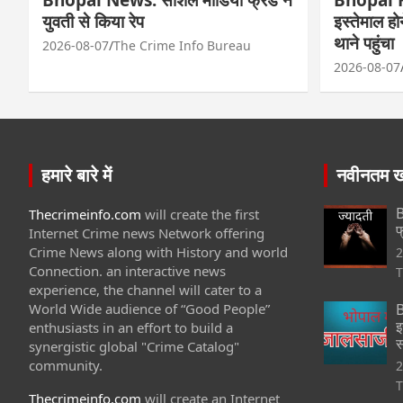
युवती से किया रेप
इस्तेमाल ह
थाने पहुंचा
2026-08-07
The Crime Info Bureau
2026-08-07
हमारे बारे में
नवीनतम खब
B
Thecrimeinfo.com
will create the first
फ
Internet Crime news Network offering
Crime News along with History and world
2
Connection. an interactive news
T
experience, the channel will cater to a
World Wide audience of “Good People”
B
इ
enthusiasts in an effort to build a
स
synergistic global "Crime Catalog"
community.
2
T
Thecrimeinfo.com
will create an Internet