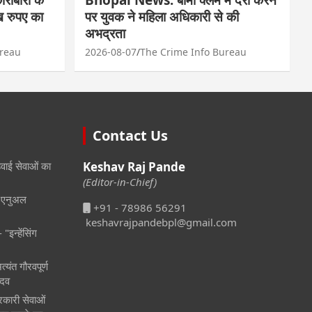
ाख रुपए का
पर युवक ने महिला अधिकारी से की
अभद्रता
ureau
2026-08-07
The Crime Info Bureau
Contact Us
हवाई सेवाओं का
Keshav Raj Pande
(Editor-in-Chief)
ली एनुअल
+91 - 78986 56291
keshavrajpandebpl@gmail.com
"इन्हेंसिंग
्यंत गौरवपूर्ण
ादव
कारी सेवाओं