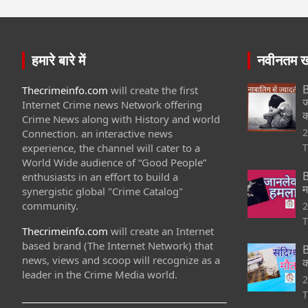
हमारे बारे में
नवीनतम खब
B
Thecrimeinfo.com
will create the first
ज
Internet Crime news Network offering
क
Crime News along with History and world
2
Connection. an interactive news
experience, the channel will cater to a
T
World Wide audience of “Good People”
B
enthusiasts in an effort to build a
म
synergistic global "Crime Catalog"
community.
2
T
Thecrimeinfo.com
will create an Internet
based brand (The Internet Network) that
B
news, views and scoop will recognize as a
क
leader in the Crime Media world.
2
T